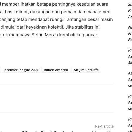
d memperlihatkan betapa pentingnya kesatuan suara
Si
Pr
ibat hasil minor, dukungan dari pemain dan manajemen
Ar
 panjang tetap mendapat ruang. Tantangan besar masih
mulai dari keyakinan kolektif. Jika stabilitas ini
Na
Fr
untuk membawa Setan Merah kembali ke puncak
Pe
Pr
As
Sk
premier league 2025
Ruben Amorim
Sir Jim Ratcliffe
AC
As
se
Pr
As
se
Pr
As
Next article
Un