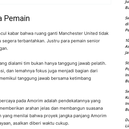
Ju
B
a Pemain
Sw
di
Pe
cul kabar bahwa ruang ganti Manchester United tidak
10
tu segera terbantahkan. Justru para pemain senior
As
gan.
Ja
St
g dialami tim bukan hanya tanggung jawab pelatih.
Po
si, dan lemahnya fokus juga menjadi bagian dari
In
k memikul tanggung jawab bersama ketimbang
B
Sw
Ku
 percaya pada Amorim adalah pendekatannya yang
In
u memberikan arahan jelas dan membangun suasana
B
ain yang menilai bahwa proyek jangka panjang Amorim
Da
yaan, asalkan diberi waktu cukup.
Li