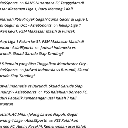
ia9Sports
RANS Nusantara FC Tenggelam di
on
sar Klasemen Liga 1, Baru Menang 3 Kali
narkah PSG Proyek Gagal? Cuma Gacor di Ligue 1,
pi Gugur di UCL - Asia9Sports
Rekap Liga 1
on
kan ke-31, PSM Makassar Masih di Puncak
kap Liga 1 Pekan ke-31, PSM Makassar Masih di
ncak - Asia9Sports
Jadwal Indonesia vs
on
rundi, Skuad Garuda Siap Tanding?
i 5 Pemain yang Bisa Tinggalkan Manchester City -
ia9Sports
Jadwal Indonesia vs Burundi, Skuad
on
ruda Siap Tanding?
dwal Indonesia vs Burundi, Skuad Garuda Siap
nding? - Asia9Sports
PSS Kalahkan Borneo FC,
on
hiri Paceklik Kemenangan usai Kalah 7 Kali
eruntun
atistik AC Milan Jelang Lawan Napoli, Gagal
nang 4 Laga - Asia9Sports
PSS Kalahkan
on
rneo FC, Akhiri Paceklik Kemenangan usai Kalah