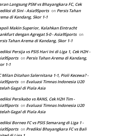
aran Langsung PSM vs Bhayangkara FC, Cek
ediksi di Sini - Asia9Sports
Persis Tahan
on
ema di Kandang, Skor 1-1
poli Makin Superior, Kalahkan Eintracht
ankfurt dengan Agregat 5-0 - Asia9Sports
on
rsis Tahan Arema di Kandang, Skor 1-1
ediksi Persija vs PSIS Hari Ini di Liga 1, Cek H2H -
ia9Sports
Persis Tahan Arema di Kandang,
on
or 1-1
 Milan Ditahan Salernitana 1-1, Pioli Kecewa? -
ia9Sports
Evaluasi Timnas Indonesia U20
on
telah Gagal di Piala Asia
ediksi Persikabo vs RANS, Cek H2H Tim -
ia9Sports
Evaluasi Timnas Indonesia U20
on
telah Gagal di Piala Asia
ediksi Borneo FC vs PSIS Semarang di Liga 1 -
ia9Sports
Prediksi Bhayangkara FC vs Bali
on
ited di Liga 1