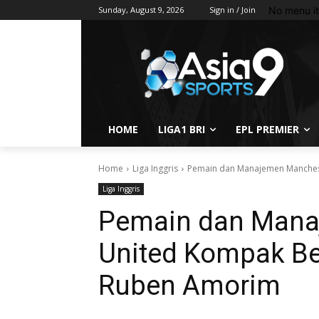
No menu i
Sunday, August 9, 2026
Sign in / Join
HOME
LIGA1 BRI
EPL PREMIER
Home
Liga Inggris
Pemain dan Manajemen Manches
Liga Inggris
Pemain dan Mana
United Kompak Be
Ruben Amorim