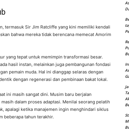
As
Da
ub
Be
ta
 termasuk Sir Jim Ratcliffe yang kini memiliki kendali
Pe
gaskan bahwa mereka tidak berencana memecat Amorim
Re
Pu
Bu
igur yang tepat untuk memimpin transformasi besar.
In
pada hasil instan, melainkan juga pembangunan fondasi
As
gan pemain muda. Hal ini dianggap selaras dengan
Ga
identik dengan regenerasi dan pembinaan bakat lokal.
Ja
Ta
aat ini masih sangat dini. Musim baru berjalan
Ak
masih dalam proses adaptasi. Menilai seorang pelatih
B
ak, apalagi ketika manajemen ingin menghindari siklus
St
m beberapa tahun terakhir.
Me
Bo