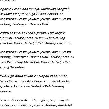
homas Doll
ngaruh Persib dan Persija, Muluskan Langkah
M Makassar Juara Liga 1 - Asia9Sports
on
konsistensi Persija Jakarta Jelang Lawan Persib
andung, Tantangan Thomas Doll
ediksi Arsenal vs Leeds - Jadwal Liga Inggris
lam Ini - Asia9Sports
Persik Kediri Siap
on
nerkam Dewa United, 7 Kali Menang Beruntun
konsistensi Persija Jakarta Jelang Lawan Persib
ndung, Tantangan Thomas Doll - Asia9Sports
on
rsik Kediri Siap Menerkam Dewa United, 7 Kali
enang Beruntun
dwal Liga Italia Pekan 28: Napoli vs AC Milan,
ter vs Fiorentina - Asia9Sports
Persik Kediri
on
ap Menerkam Dewa United, 7 Kali Menang
eruntun
Pemain Chelsea Akan Dipangkas, Siapa Saja? -
ia9Sports
Persija Jakarta Mundur, Kandidat
on