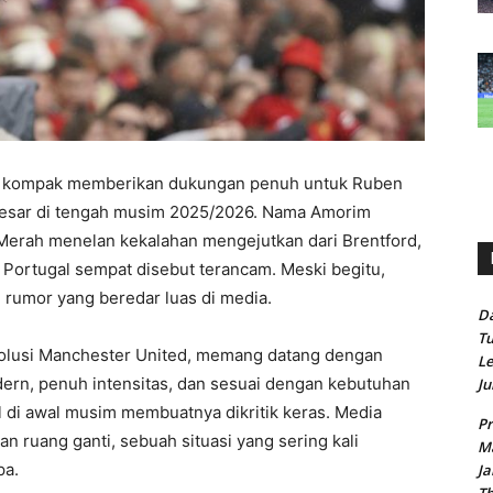
kompak memberikan dukungan penuh untuk Ruben
esar di tengah musim 2025/2026. Nama Amorim
Merah menelan kekalahan mengejutkan dari Brentford,
l Portugal sempat disebut terancam. Meski begitu,
ri rumor yang beredar luas di media.
Da
Tu
olusi Manchester United, memang datang dengan
Le
dern, penuh intensitas, dan sesuai dengan kebutuhan
Ju
l di awal musim membuatnya dikritik keras. Media
Pr
n ruang ganti, sebuah situasi yang sering kali
Ma
pa.
Ja