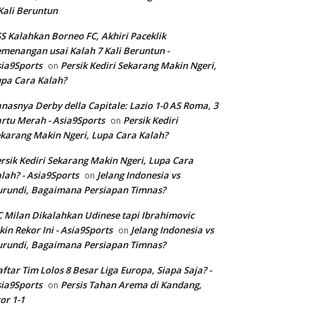
Kali Beruntun
S Kalahkan Borneo FC, Akhiri Paceklik
menangan usai Kalah 7 Kali Beruntun -
ia9Sports
Persik Kediri Sekarang Makin Ngeri,
on
pa Cara Kalah?
nasnya Derby della Capitale: Lazio 1-0 AS Roma, 3
rtu Merah - Asia9Sports
Persik Kediri
on
karang Makin Ngeri, Lupa Cara Kalah?
rsik Kediri Sekarang Makin Ngeri, Lupa Cara
lah? - Asia9Sports
Jelang Indonesia vs
on
rundi, Bagaimana Persiapan Timnas?
 Milan Dikalahkan Udinese tapi Ibrahimovic
kin Rekor Ini - Asia9Sports
Jelang Indonesia vs
on
rundi, Bagaimana Persiapan Timnas?
ftar Tim Lolos 8 Besar Liga Europa, Siapa Saja? -
ia9Sports
Persis Tahan Arema di Kandang,
on
or 1-1