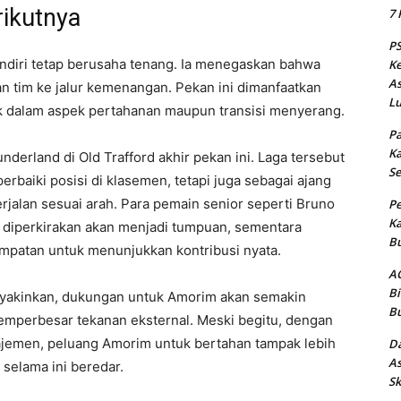
rikutnya
7 
PS
ndiri tetap berusaha tenang. Ia menegaskan bahwa
Ke
As
 tim ke jalur kemenangan. Pekan ini dimanfaatkan
Lu
 dalam aspek pertahanan maupun transisi menyerang.
Pa
Ka
erland di Old Trafford akhir pekan ini. Laga tersebut
Se
rbaiki posisi di klasemen, tetapi juga sebagai ajang
alan sesuai arah. Para pemain senior seperti Bruno
Pe
Ka
 diperkirakan akan menjadi tumpuan, sementara
Bu
patan untuk menunjukkan kontribusi nyata.
AC
Bi
yakinkan, dukungan untuk Amorim akan semakin
Bu
memperbesar tekanan eksternal. Meski begitu, dengan
ajemen, peluang Amorim untuk bertahan tampak lebih
Da
As
selama ini beredar.
Sk