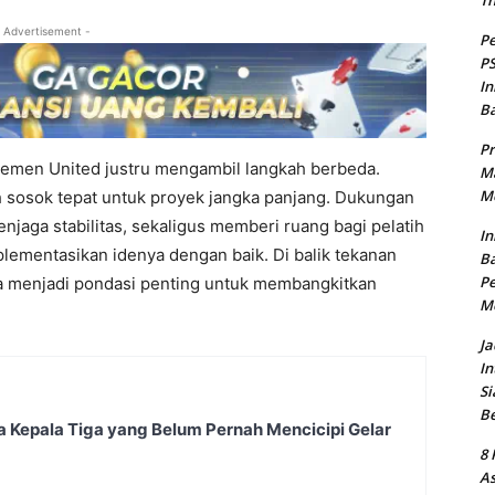
T
 Advertisement -
Pe
PS
In
B
Pr
emen United justru mengambil langkah berbeda.
Ma
Me
 sosok tepat untuk proyek jangka panjang. Dukungan
jaga stabilitas, sekaligus memberi ruang bagi pelatih
In
lementasikan idenya dengan baik. Di balik tekanan
Ba
Pe
sa menjadi pondasi penting untuk membangkitkan
M
Ja
In
Si
B
a Kepala Tiga yang Belum Pernah Mencicipi Gelar
8 
As