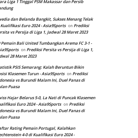
ara Liga 1 Tinggal PSM Makassar dan Persib
andung
edia dan Belanda Bangkit, Sukses Menang Telak
 Kualifikasi Euro 2024 - Asia9Sports
Prediksi
on
rsita vs Persija di Liga 1, Jadwal 28 Maret 2023
 Pemain Bali United Tumbangkan Arema FC 3-1 -
ia9Sports
Prediksi Persita vs Persija di Liga 1,
on
dwal 28 Maret 2023
atistik PSIS Semarang: Kalah Beruntun Bikin
sisi Klasemen Turun - Asia9Sports
Prediksi
on
donesia vs Burundi Malam Ini, Duel Panas di
ulan Puasa
iss Hajar Belarus 5-0, La Nati di Puncak Klasemen
alifikasi Euro 2024 - Asia9Sports
Prediksi
on
donesia vs Burundi Malam Ini, Duel Panas di
ulan Puasa
ftar Rating Pemain Portugal, Kalahkan
echtenstein 4-0 di Kualifikasi Euro 2024 -