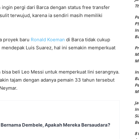
T
gin pergi dari Barca dengan status free transfer
lit terwujud, karena ia sendiri masih memiliki
Pe
PS
In
B
a proyek baru
Ronald Koeman
di Barca tidak cukup
 mendepak Luis Suarez, hal ini semakin memperkuat
Pr
Ma
Me
bisa beli Leo Messi untuk memperkuat lini serangnya.
In
Ba
akin tajam dengan adanya pemain 33 tahun tersebut
Pe
 Neymar.
M
Ja
In
Si
B
a Bernama Dembele, Apakah Mereka Bersaudara?
8 