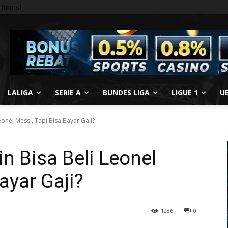
items!
LALIGA
SERIE A
BUNDES LIGA
LIGUE 1
U
eonel Messi, Tapi Bisa Bayar Gaji?
n Bisa Beli Leonel
ayar Gaji?
1286
0