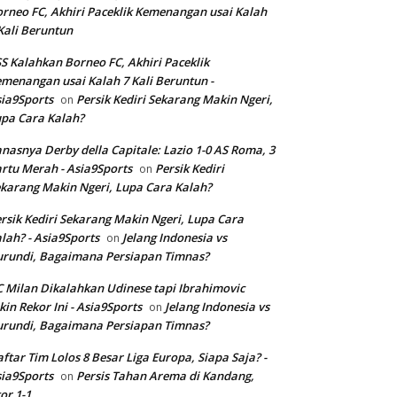
rneo FC, Akhiri Paceklik Kemenangan usai Kalah
Kali Beruntun
S Kalahkan Borneo FC, Akhiri Paceklik
menangan usai Kalah 7 Kali Beruntun -
ia9Sports
Persik Kediri Sekarang Makin Ngeri,
on
pa Cara Kalah?
nasnya Derby della Capitale: Lazio 1-0 AS Roma, 3
rtu Merah - Asia9Sports
Persik Kediri
on
karang Makin Ngeri, Lupa Cara Kalah?
rsik Kediri Sekarang Makin Ngeri, Lupa Cara
lah? - Asia9Sports
Jelang Indonesia vs
on
rundi, Bagaimana Persiapan Timnas?
 Milan Dikalahkan Udinese tapi Ibrahimovic
kin Rekor Ini - Asia9Sports
Jelang Indonesia vs
on
rundi, Bagaimana Persiapan Timnas?
ftar Tim Lolos 8 Besar Liga Europa, Siapa Saja? -
ia9Sports
Persis Tahan Arema di Kandang,
on
or 1-1