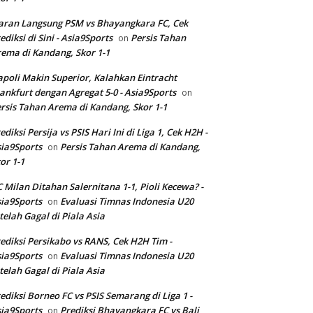
aran Langsung PSM vs Bhayangkara FC, Cek
ediksi di Sini - Asia9Sports
Persis Tahan
on
ema di Kandang, Skor 1-1
poli Makin Superior, Kalahkan Eintracht
ankfurt dengan Agregat 5-0 - Asia9Sports
on
rsis Tahan Arema di Kandang, Skor 1-1
ediksi Persija vs PSIS Hari Ini di Liga 1, Cek H2H -
ia9Sports
Persis Tahan Arema di Kandang,
on
or 1-1
 Milan Ditahan Salernitana 1-1, Pioli Kecewa? -
ia9Sports
Evaluasi Timnas Indonesia U20
on
telah Gagal di Piala Asia
ediksi Persikabo vs RANS, Cek H2H Tim -
ia9Sports
Evaluasi Timnas Indonesia U20
on
telah Gagal di Piala Asia
ediksi Borneo FC vs PSIS Semarang di Liga 1 -
ia9Sports
Prediksi Bhayangkara FC vs Bali
on