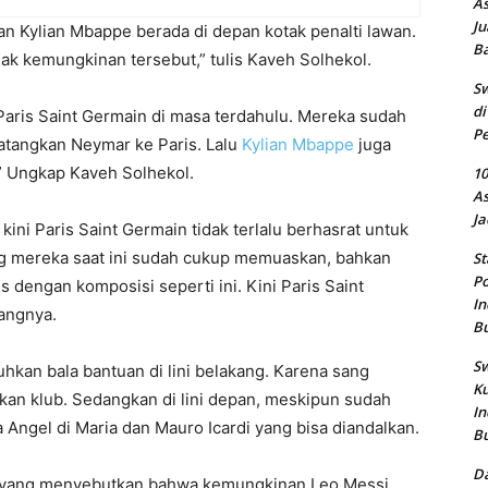
As
Ju
n Kylian Mbappe berada di depan kotak penalti lawan.
B
ak kemungkinan tersebut,” tulis Kaveh Solhekol.
Sw
di
Paris Saint Germain di masa terdahulu. Mereka sudah
Pe
tangkan Neymar ke Paris. Lalu
Kylian Mbappe
juga
” Ungkap Kaveh Solhekol.
10
As
Ja
ini Paris Saint Germain tidak terlalu berhasrat untuk
ang mereka saat ini sudah cukup memuaskan, bahkan
St
Po
 dengan komposisi seperti ini. Kini Paris Saint
In
angnya.
B
Sw
uhkan bala bantuan di lini belakang. Karena sang
Ku
kan klub. Sedangkan di lini depan, meskipun sudah
In
 Angel di Maria dan Mauro Icardi yang bisa diandalkan.
B
Da
fo yang menyebutkan bahwa kemungkinan Leo Messi