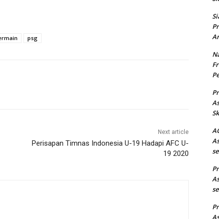
Si
Pr
Ar
germain
psg
Na
Fr
Pe
Pr
As
Sk
AC
Next article
As
Perisapan Timnas Indonesia U-19 Hadapi AFC U-
se
19 2020
Pr
As
se
Pr
As