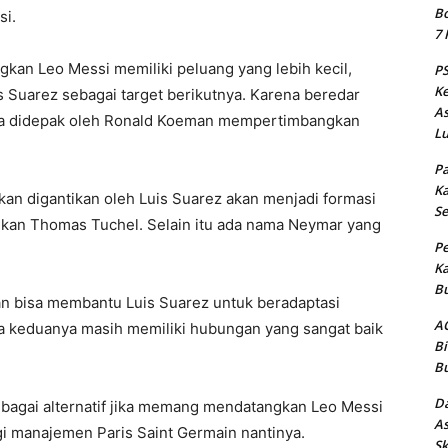
Bo
si.
7 
an Leo Messi memiliki peluang yang lebih kecil,
PS
Ke
 Suarez sebagai target berikutnya. Karena beredar
As
ja didepak oleh Ronald Koeman mempertimbangkan
Lu
Pa
Ka
an digantikan oleh Luis Suarez akan menjadi formasi
Se
gkan Thomas Tuchel. Selain itu ada nama Neymar yang
Pe
Ka
Bu
kan bisa membantu Luis Suarez untuk beradaptasi
AC
na keduanya masih memiliki hubungan yang sangat baik
Bi
Bu
Da
sebagai alternatif jika memang mendatangkan Leo Messi
As
i manajemen Paris Saint Germain nantinya.
Sk