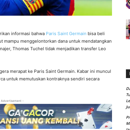
rikan informasi bahwa
Paris Saint Germain
bisa beli
sebut mampu menggelontorkan dana untuk mendatangkan
ajer, Thomas Tuchel tidak menjadikan transfer Leo
egera merapat ke Paris Saint Germain. Kabar ini muncul
ca untuk memutuskan kontraknya sendiri secara
Da
Tu
Le
 Advertisement -
Ju
Pr
Ma
Ja