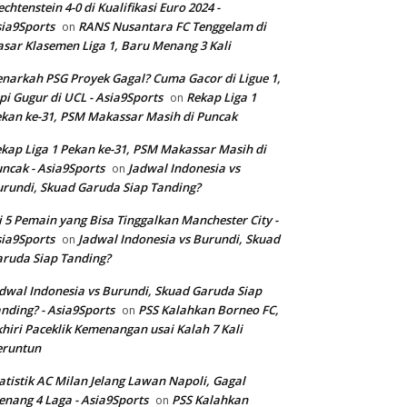
echtenstein 4-0 di Kualifikasi Euro 2024 -
ia9Sports
RANS Nusantara FC Tenggelam di
on
sar Klasemen Liga 1, Baru Menang 3 Kali
narkah PSG Proyek Gagal? Cuma Gacor di Ligue 1,
pi Gugur di UCL - Asia9Sports
Rekap Liga 1
on
kan ke-31, PSM Makassar Masih di Puncak
kap Liga 1 Pekan ke-31, PSM Makassar Masih di
ncak - Asia9Sports
Jadwal Indonesia vs
on
rundi, Skuad Garuda Siap Tanding?
i 5 Pemain yang Bisa Tinggalkan Manchester City -
ia9Sports
Jadwal Indonesia vs Burundi, Skuad
on
ruda Siap Tanding?
dwal Indonesia vs Burundi, Skuad Garuda Siap
nding? - Asia9Sports
PSS Kalahkan Borneo FC,
on
hiri Paceklik Kemenangan usai Kalah 7 Kali
eruntun
atistik AC Milan Jelang Lawan Napoli, Gagal
nang 4 Laga - Asia9Sports
PSS Kalahkan
on