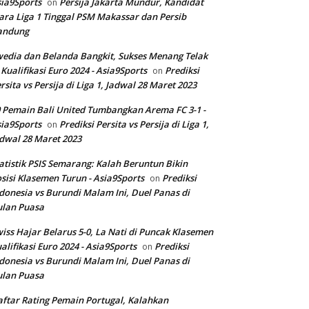
ia9Sports
Persija Jakarta Mundur, Kandidat
on
ara Liga 1 Tinggal PSM Makassar dan Persib
andung
edia dan Belanda Bangkit, Sukses Menang Telak
 Kualifikasi Euro 2024 - Asia9Sports
Prediksi
on
rsita vs Persija di Liga 1, Jadwal 28 Maret 2023
 Pemain Bali United Tumbangkan Arema FC 3-1 -
ia9Sports
Prediksi Persita vs Persija di Liga 1,
on
dwal 28 Maret 2023
atistik PSIS Semarang: Kalah Beruntun Bikin
sisi Klasemen Turun - Asia9Sports
Prediksi
on
donesia vs Burundi Malam Ini, Duel Panas di
ulan Puasa
iss Hajar Belarus 5-0, La Nati di Puncak Klasemen
alifikasi Euro 2024 - Asia9Sports
Prediksi
on
donesia vs Burundi Malam Ini, Duel Panas di
ulan Puasa
ftar Rating Pemain Portugal, Kalahkan