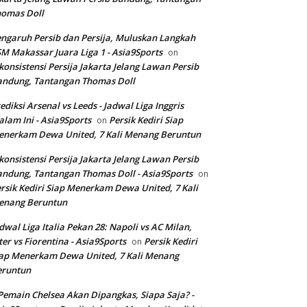
homas Doll
ngaruh Persib dan Persija, Muluskan Langkah
M Makassar Juara Liga 1 - Asia9Sports
on
konsistensi Persija Jakarta Jelang Lawan Persib
andung, Tantangan Thomas Doll
ediksi Arsenal vs Leeds - Jadwal Liga Inggris
lam Ini - Asia9Sports
Persik Kediri Siap
on
nerkam Dewa United, 7 Kali Menang Beruntun
konsistensi Persija Jakarta Jelang Lawan Persib
ndung, Tantangan Thomas Doll - Asia9Sports
on
rsik Kediri Siap Menerkam Dewa United, 7 Kali
enang Beruntun
dwal Liga Italia Pekan 28: Napoli vs AC Milan,
ter vs Fiorentina - Asia9Sports
Persik Kediri
on
ap Menerkam Dewa United, 7 Kali Menang
eruntun
Pemain Chelsea Akan Dipangkas, Siapa Saja? -