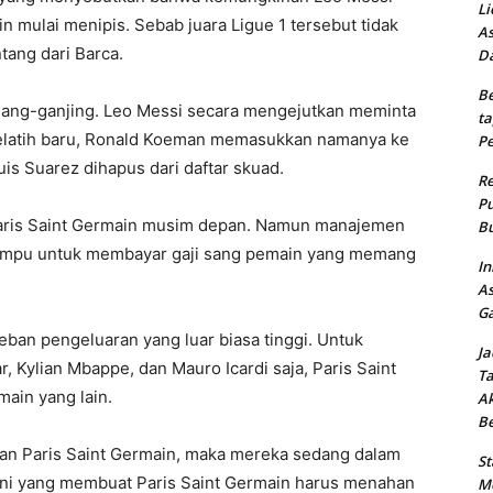
Li
 mulai menipis. Sebab juara Ligue 1 tersebut tidak
As
tang dari Barca.
Da
Be
jang-ganjing. Leo Messi secara mengejutkan meminta
ta
 pelatih baru, Ronald Koeman memasukkan namanya ke
Pe
s Suarez dihapus dari daftar skuad.
Re
Pu
aris Saint Germain musim depan. Namun manajemen
Bu
mampu untuk membayar gaji sang pemain yang memang
In
As
Ga
beban pengeluaran yang luar biasa tinggi. Untuk
Ja
 Kylian Mbappe, dan Mauro Icardi saja, Paris Saint
Ta
ain yang lain.
Ak
B
an Paris Saint Germain, maka mereka sedang dalam
St
 ini yang membuat Paris Saint Germain harus menahan
Me