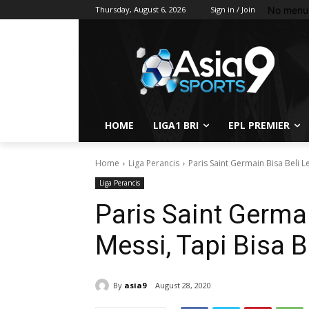
No menu 
Thursday, August 6, 2026
Sign in / Join
HOME
LIGA1 BRI
EPL PREMIER
Home
Liga Perancis
Paris Saint Germain Bisa Beli L
Liga Perancis
Paris Saint Germai
Messi, Tapi Bisa B
By
asia9
August 28, 2020