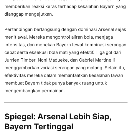
memberikan reaksi keras terhadap kekalahan Bayern yang
dianggap mengejutkan.
Pertandingan berlangsung dengan dominasi Arsenal sejak
menit awal. Mereka mengontrol aliran bola, menjaga
intensitas, dan menekan Bayern lewat kombinasi serangan
cepat serta eksekusi bola mati yang efektif. Tiga gol dari
Jurrien Timber, Noni Madueke, dan Gabriel Martinelli
menggambarkan variasi serangan yang matang. Selain itu,
efektivitas mereka dalam memanfaatkan kesalahan lawan
membuat Bayern tidak punya banyak ruang untuk
mengembangkan permainan.
Spiegel: Arsenal Lebih Siap,
Bayern Tertinggal