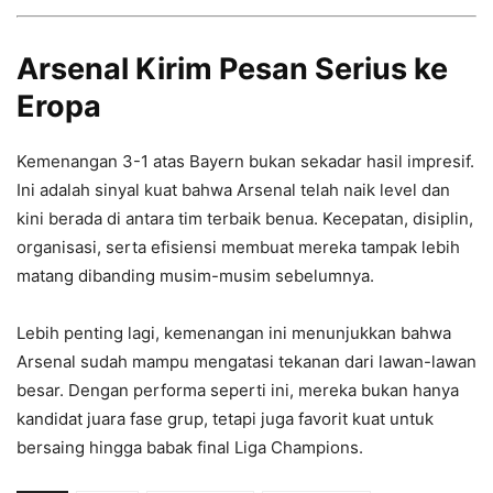
Arsenal Kirim Pesan Serius ke
Eropa
Kemenangan 3-1 atas Bayern bukan sekadar hasil impresif.
Ini adalah sinyal kuat bahwa Arsenal telah naik level dan
kini berada di antara tim terbaik benua. Kecepatan, disiplin,
organisasi, serta efisiensi membuat mereka tampak lebih
matang dibanding musim-musim sebelumnya.
Lebih penting lagi, kemenangan ini menunjukkan bahwa
Arsenal sudah mampu mengatasi tekanan dari lawan-lawan
besar. Dengan performa seperti ini, mereka bukan hanya
kandidat juara fase grup, tetapi juga favorit kuat untuk
bersaing hingga babak final Liga Champions.