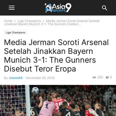
Home
Liga Champions
Media Jerman Soroti Arsenal Setelah
Jinakkan Bayern Munich 3-1: The Gunners Disebut...
Liga Champions
Media Jerman Soroti Arsenal
Setelah Jinakkan Bayern
Munich 3-1: The Gunners
Disebut Teror Eropa
290
0
By
miminA9
-
November 28, 2025