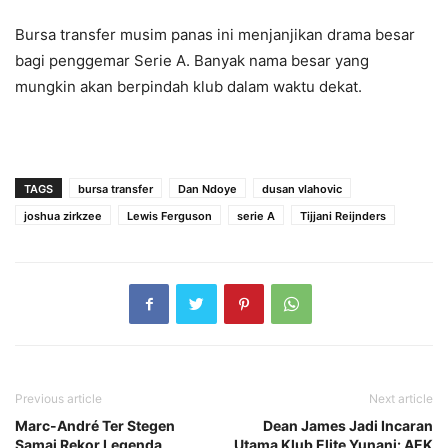
Bursa transfer musim panas ini menjanjikan drama besar
bagi penggemar Serie A. Banyak nama besar yang
mungkin akan berpindah klub dalam waktu dekat.
TAGS
bursa transfer
Dan Ndoye
dusan vlahovic
joshua zirkzee
Lewis Ferguson
serie A
Tijjani Reijnders
Previous article
Next article
Marc-André Ter Stegen
Dean James Jadi Incaran
Samai Rekor Legenda,
Utama Klub Elite Yunani: AEK