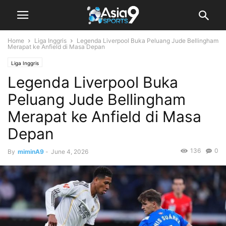
Home
Liga Inggris
Legenda Liverpool Buka Peluang Jude Bellingham
Merapat ke Anfield di Masa Depan
Liga Inggris
Legenda Liverpool Buka
Peluang Jude Bellingham
Merapat ke Anfield di Masa
Depan
136
0
By
miminA9
-
June 4, 2026