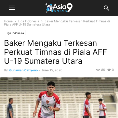
Home
Liga Indonesia
Baker Mengaku Terkesan Perkuat Timnas di
Piala AFF U-19 Sumatera Utara
Liga Indonesia
Baker Mengaku Terkesan
Perkuat Timnas di Piala AFF
U-19 Sumatera Utara
86
0
By
Gunawan Cahyono
-
June 15, 2026