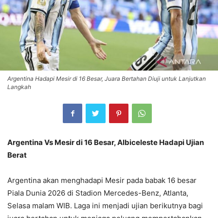
Argentina Hadapi Mesir di 16 Besar, Juara Bertahan Diuji untuk Lanjutkan
Langkah
Argentina Vs Mesir di 16 Besar, Albiceleste Hadapi Ujian
Berat
Argentina akan menghadapi Mesir pada babak 16 besar
Piala Dunia 2026 di Stadion Mercedes-Benz, Atlanta,
Selasa malam WIB. Laga ini menjadi ujian berikutnya bagi