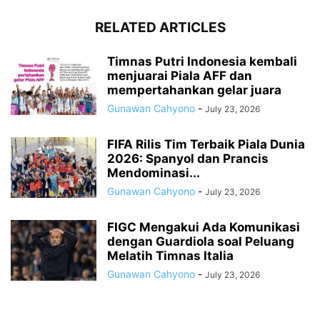
RELATED ARTICLES
Timnas Putri Indonesia kembali
menjuarai Piala AFF dan
mempertahankan gelar juara
Gunawan Cahyono
-
July 23, 2026
FIFA Rilis Tim Terbaik Piala Dunia
2026: Spanyol dan Prancis
Mendominasi...
Gunawan Cahyono
-
July 23, 2026
FIGC Mengakui Ada Komunikasi
dengan Guardiola soal Peluang
Melatih Timnas Italia
Gunawan Cahyono
-
July 23, 2026