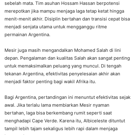
sebelah mata. Tim asuhan Hossam Hassan berpotensi
merepotkan jika mampu menjaga laga tetap ketat hingga
menit-menit akhir. Disiplin bertahan dan transisi cepat bisa
menjadi senjata utama untuk mengganggu ritme
permainan Argentina.
Mesir juga masih mengandalkan Mohamed Salah di lini
depan. Pengalaman dan kualitas Salah akan sangat penting
untuk memaksimalkan peluang yang muncul. Di tengah
tekanan Argentina, efektivitas penyelesaian akhir akan
menjadi faktor penting bagi wakil Afrika itu.
Bagi Argentina, pertandingan ini menuntut efektivitas sejak
awal. Jika terlalu lama membiarkan Mesir nyaman
bertahan, laga bisa berkembang rumit seperti saat
menghadapi Cape Verde. Karena itu, Albiceleste dituntut
tampil lebih tajam sekaligus lebih rapi dalam menjaga