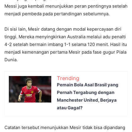
Messi juga kembali menunjukkan peran pentingnya setelah
menjadi pembeda pada pertandingan sebelumnya.
Di sisi lain, Mesir datang dengan modal kepercayaan diri
tinggi. Mereka menyingkirkan Australia melalui adu penalti
4-2 setelah bermain imbang 1-1 selama 120 menit. Hasil itu
menjadi kemenangan pertama Mesir pada fase gugur Piala
Dunia.
Trending
Pemain Bola Asal Brasil yang
Pernah Tergabung dengan
Manchester United, Berjaya
atau Gagal?
Catatan tersebut menunjukkan Mesir tidak bisa dipandang