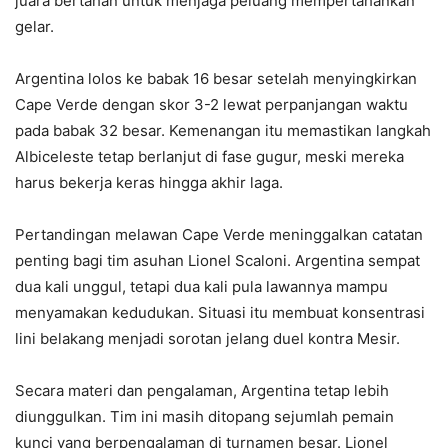
juara bertahan untuk menjaga peluang mempertahankan
gelar.
Argentina lolos ke babak 16 besar setelah menyingkirkan
Cape Verde dengan skor 3-2 lewat perpanjangan waktu
pada babak 32 besar. Kemenangan itu memastikan langkah
Albiceleste tetap berlanjut di fase gugur, meski mereka
harus bekerja keras hingga akhir laga.
Pertandingan melawan Cape Verde meninggalkan catatan
penting bagi tim asuhan Lionel Scaloni. Argentina sempat
dua kali unggul, tetapi dua kali pula lawannya mampu
menyamakan kedudukan. Situasi itu membuat konsentrasi
lini belakang menjadi sorotan jelang duel kontra Mesir.
Secara materi dan pengalaman, Argentina tetap lebih
diunggulkan. Tim ini masih ditopang sejumlah pemain
kunci yang berpengalaman di turnamen besar. Lionel