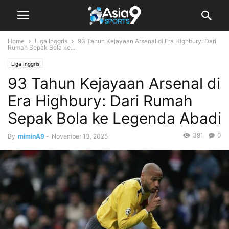
Home
Liga Inggris
93 Tahun Kejayaan Arsenal di Era Highbury: Dari
Rumah Sepak Bola ke...
Liga Inggris
93 Tahun Kejayaan Arsenal di
Era Highbury: Dari Rumah
Sepak Bola ke Legenda Abadi
391
0
By
miminA9
-
November 13, 2025