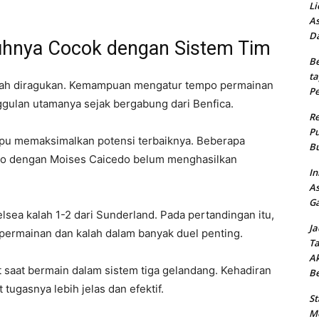
Li
As
Da
uhnya Cocok dengan Sistem Tim
Be
ta
ernah diragukan. Kemampuan mengatur tempo permainan
Pe
nggulan utamanya sejak bergabung dari Benfica.
Re
Pu
pu memaksimalkan potensi terbaiknya. Beberapa
Bu
o dengan Moises Caicedo belum menghasilkan
In
As
Ga
elsea kalah 1-2 dari Sunderland. Pada pertandingan itu,
Ja
 permainan dan kalah dalam banyak duel penting.
Ta
Ak
t saat bermain dalam sistem tiga gelandang. Kehadiran
B
ugasnya lebih jelas dan efektif.
St
Me