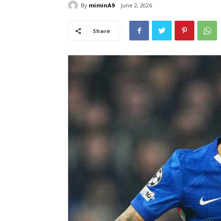
By
miminA9
June 2, 2026
Share