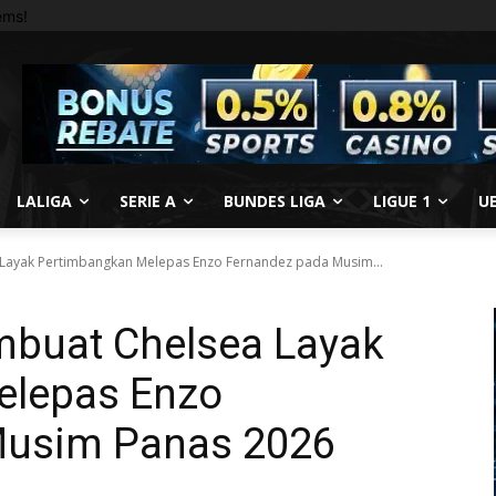
ems!
LALIGA
SERIE A
BUNDES LIGA
LIGUE 1
U
 Layak Pertimbangkan Melepas Enzo Fernandez pada Musim...
mbuat Chelsea Layak
elepas Enzo
Musim Panas 2026