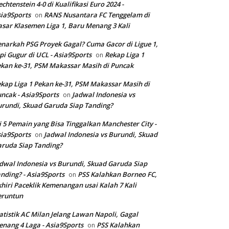
echtenstein 4-0 di Kualifikasi Euro 2024 -
ia9Sports
RANS Nusantara FC Tenggelam di
on
sar Klasemen Liga 1, Baru Menang 3 Kali
narkah PSG Proyek Gagal? Cuma Gacor di Ligue 1,
pi Gugur di UCL - Asia9Sports
Rekap Liga 1
on
kan ke-31, PSM Makassar Masih di Puncak
kap Liga 1 Pekan ke-31, PSM Makassar Masih di
ncak - Asia9Sports
Jadwal Indonesia vs
on
rundi, Skuad Garuda Siap Tanding?
i 5 Pemain yang Bisa Tinggalkan Manchester City -
ia9Sports
Jadwal Indonesia vs Burundi, Skuad
on
ruda Siap Tanding?
dwal Indonesia vs Burundi, Skuad Garuda Siap
nding? - Asia9Sports
PSS Kalahkan Borneo FC,
on
hiri Paceklik Kemenangan usai Kalah 7 Kali
eruntun
atistik AC Milan Jelang Lawan Napoli, Gagal
nang 4 Laga - Asia9Sports
PSS Kalahkan
on