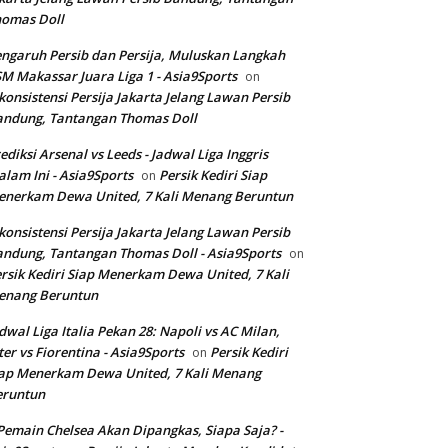
homas Doll
ngaruh Persib dan Persija, Muluskan Langkah
M Makassar Juara Liga 1 - Asia9Sports
on
konsistensi Persija Jakarta Jelang Lawan Persib
andung, Tantangan Thomas Doll
ediksi Arsenal vs Leeds - Jadwal Liga Inggris
lam Ini - Asia9Sports
Persik Kediri Siap
on
nerkam Dewa United, 7 Kali Menang Beruntun
konsistensi Persija Jakarta Jelang Lawan Persib
ndung, Tantangan Thomas Doll - Asia9Sports
on
rsik Kediri Siap Menerkam Dewa United, 7 Kali
enang Beruntun
dwal Liga Italia Pekan 28: Napoli vs AC Milan,
ter vs Fiorentina - Asia9Sports
Persik Kediri
on
ap Menerkam Dewa United, 7 Kali Menang
eruntun
Pemain Chelsea Akan Dipangkas, Siapa Saja? -