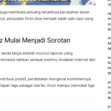
T
u juga membuka peluang terjadinya perubahan besar
Pe
but, penjualan Enzo bisa menjadi salah satu opsi yang
PS
In
B
Pr
 Mulai Menjadi Sorotan
Ma
Me
tanda tanya setelah muncul laporan yang
In
 tersebut bahkan sempat memicu tindakan internal dari
Ba
Pe
M
ntribusi positif, perdebatan mengenai komitmennya
Ja
lapan laga sebagai starter, Enzo mampu mencatat tiga
In
Si
B
8 