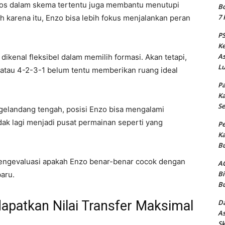
os dalam skema tertentu juga membantu menutupi
Bo
7 
 karena itu, Enzo bisa lebih fokus menjalankan peran
PS
Ke
As
dikenal fleksibel dalam memilih formasi. Akan tetapi,
Lu
 atau 4-2-3-1 belum tentu memberikan ruang ideal
Pa
Ka
Se
gelandang tengah, posisi Enzo bisa mengalami
ak lagi menjadi pusat permainan seperti yang
Pe
Ka
Bu
engevaluasi apakah Enzo benar-benar cocok dengan
AC
Bi
baru.
Bu
Da
patkan Nilai Transfer Maksimal
As
Sk