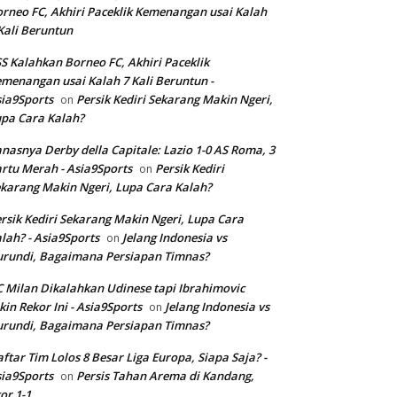
rneo FC, Akhiri Paceklik Kemenangan usai Kalah
Kali Beruntun
S Kalahkan Borneo FC, Akhiri Paceklik
menangan usai Kalah 7 Kali Beruntun -
ia9Sports
Persik Kediri Sekarang Makin Ngeri,
on
pa Cara Kalah?
nasnya Derby della Capitale: Lazio 1-0 AS Roma, 3
rtu Merah - Asia9Sports
Persik Kediri
on
karang Makin Ngeri, Lupa Cara Kalah?
rsik Kediri Sekarang Makin Ngeri, Lupa Cara
lah? - Asia9Sports
Jelang Indonesia vs
on
rundi, Bagaimana Persiapan Timnas?
 Milan Dikalahkan Udinese tapi Ibrahimovic
kin Rekor Ini - Asia9Sports
Jelang Indonesia vs
on
rundi, Bagaimana Persiapan Timnas?
ftar Tim Lolos 8 Besar Liga Europa, Siapa Saja? -
ia9Sports
Persis Tahan Arema di Kandang,
on
or 1-1