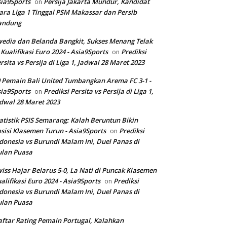
ia9Sports
Persija Jakarta Mundur, Kandidat
on
ara Liga 1 Tinggal PSM Makassar dan Persib
andung
edia dan Belanda Bangkit, Sukses Menang Telak
 Kualifikasi Euro 2024 - Asia9Sports
Prediksi
on
rsita vs Persija di Liga 1, Jadwal 28 Maret 2023
 Pemain Bali United Tumbangkan Arema FC 3-1 -
ia9Sports
Prediksi Persita vs Persija di Liga 1,
on
dwal 28 Maret 2023
atistik PSIS Semarang: Kalah Beruntun Bikin
sisi Klasemen Turun - Asia9Sports
Prediksi
on
donesia vs Burundi Malam Ini, Duel Panas di
ulan Puasa
iss Hajar Belarus 5-0, La Nati di Puncak Klasemen
alifikasi Euro 2024 - Asia9Sports
Prediksi
on
donesia vs Burundi Malam Ini, Duel Panas di
ulan Puasa
ftar Rating Pemain Portugal, Kalahkan