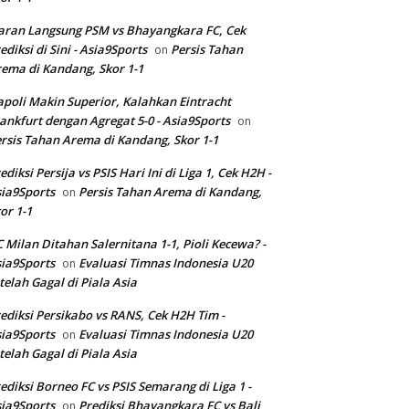
aran Langsung PSM vs Bhayangkara FC, Cek
ediksi di Sini - Asia9Sports
Persis Tahan
on
ema di Kandang, Skor 1-1
poli Makin Superior, Kalahkan Eintracht
ankfurt dengan Agregat 5-0 - Asia9Sports
on
rsis Tahan Arema di Kandang, Skor 1-1
ediksi Persija vs PSIS Hari Ini di Liga 1, Cek H2H -
ia9Sports
Persis Tahan Arema di Kandang,
on
or 1-1
 Milan Ditahan Salernitana 1-1, Pioli Kecewa? -
ia9Sports
Evaluasi Timnas Indonesia U20
on
telah Gagal di Piala Asia
ediksi Persikabo vs RANS, Cek H2H Tim -
ia9Sports
Evaluasi Timnas Indonesia U20
on
telah Gagal di Piala Asia
ediksi Borneo FC vs PSIS Semarang di Liga 1 -
ia9Sports
Prediksi Bhayangkara FC vs Bali
on