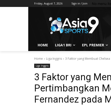
No menu it
Friday, August 7, 2026
Sign in / Join
HOME
LIGA1 BRI
EPL PREMIER
Home
Liga Inggris
3 Faktor yang Membuat Chelsea
Liga Inggris
3 Faktor yang Me
Pertimbangkan M
Fernandez pada 