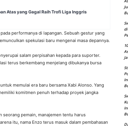
As
Ju
an Atas yang Gagal Raih Trofi Liga Inggris
B
Sw
di
u pada performanya di lapangan. Sebuah gestur yang
Pe
memunculkan spekulasi baru mengenai masa depannya.
10
As
nyerupai salam perpisahan kepada para suporter.
Ja
ulasi terus berkembang menjelang dibukanya bursa
St
Po
In
 untuk memulai era baru bersama Xabi Alonso. Yang
B
memiliki komitmen penuh terhadap proyek jangka
Sw
Ku
In
B
n seorang pemain, manajemen tentu harus
rena itu, nama Enzo terus masuk dalam pembahasan
Da