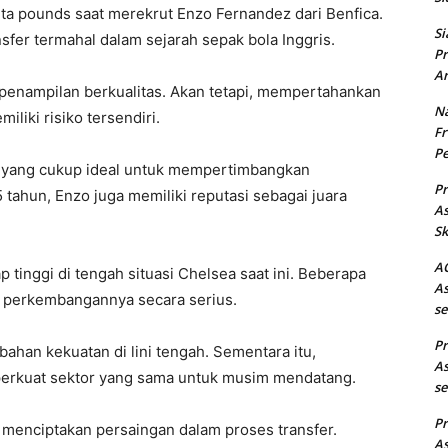
ta pounds saat merekrut Enzo Fernandez dari Benfica.
Si
nsfer termahal dalam sejarah sepak bola Inggris.
Pr
Ar
 penampilan berkualitas. Akan tetapi, mempertahankan
Na
iliki risiko tersendiri.
Fr
Pe
 yang cukup ideal untuk mempertimbangkan
Pr
 tahun, Enzo juga memiliki reputasi sebagai juara
As
Sk
AC
 tinggi di tengah situasi Chelsea saat ini. Beberapa
As
 perkembangannya secara serius.
se
Pr
ahan kekuatan di lini tengah. Sementara itu,
As
mperkuat sektor yang sama untuk musim mendatang.
se
Pr
at menciptakan persaingan dalam proses transfer.
As