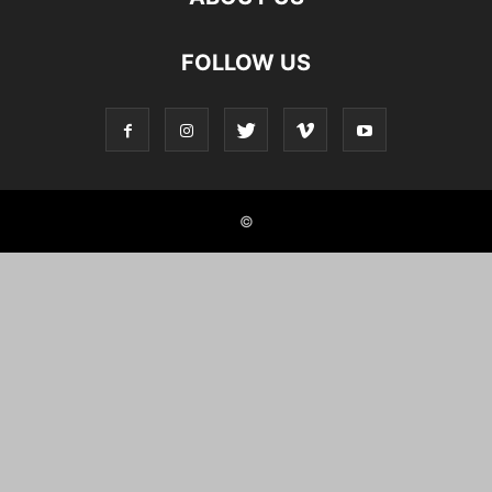
FOLLOW US
©