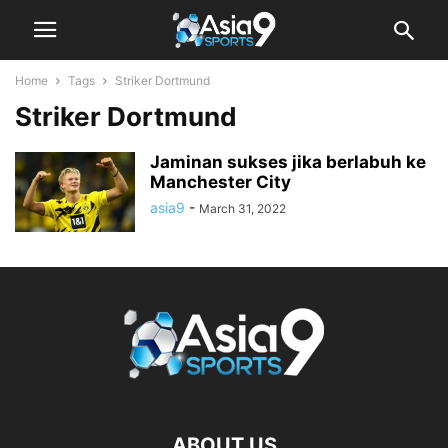
Home
Tags
Striker Dortmund
Striker Dortmund
Jaminan sukses jika berlabuh ke
Manchester City
asia9
-
March 31, 2022
ABOUT US