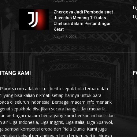
August 6, 2026
L
Zhergova Jadi Pembeda saat
Li
Juventus Menang 1-0 atas
Chelsea dalam Pertandingan
Ketat
August 6, 2026
NTANG KAMI
F
9Sports.com adalah situs berita sepak bola terbaru dan
ini yang bisa kalian nikmati setiap harinya untuk para
aca di seluruh Indonesia. Berbagai macam info menarik
enai sepakbola disajikan secara hangat dan menarik.
un berbagai macam berita yang kami berikan ini hadir dari
 air Liga Indonesia, Liga Inggris, Liga Italia, Liga Spanyol,
ga sampai kompetisi eropa dan Piala Dunia. Kami juga
ediakan jadwal pertandingan bola terbaru hari ini hingga