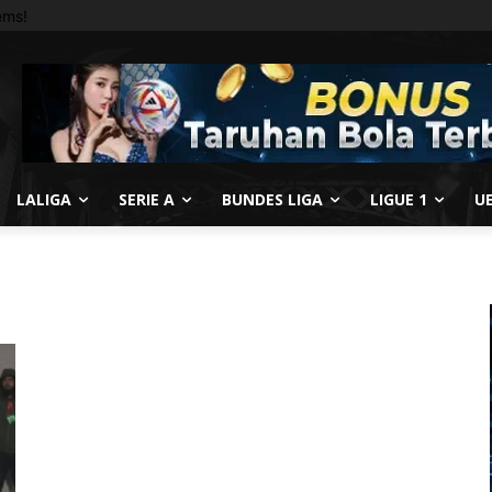
ems!
LALIGA
SERIE A
BUNDES LIGA
LIGUE 1
U