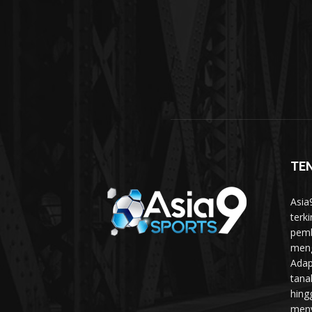
TE
Asia
terk
pemb
meng
Adap
tanah
hing
meny