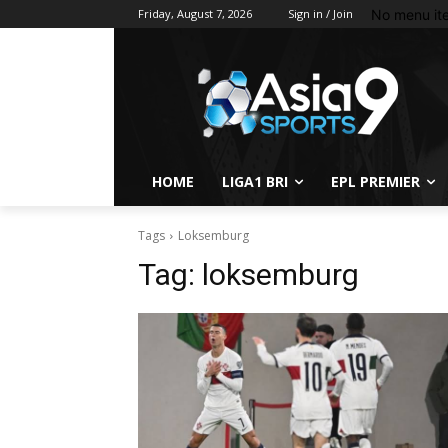
No menu it
Friday, August 7, 2026
Sign in / Join
HOME
LIGA1 BRI
EPL PREMIER
Tags
Loksemburg
Tag:
loksemburg