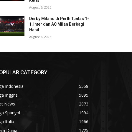
Ketat
August 6, 2026
Derby Milano di Perth Tuntas 1-
1, Inter dan AC Milan Berbagi
Hasil
August 6, 2026
OPULAR CATEGORY
ga Indonesia
5558
ga Inggris
5095
ot News
2873
ga Spanyol
1994
ga Italia
1966
ala Dunia
1725