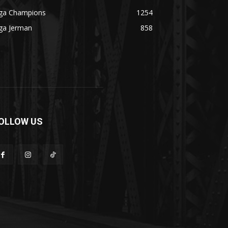
iga Champions
1254
ga Jerman
858
OLLOW US