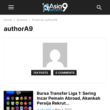
Home
Authors
Posts by authorA9
authorA9
154 POSTS
0 COMMENTS
Bursa Transfer Liga 1: Sering
Incar Pemain Abroad, Akankah
Persija Rekrut...
authorA9
-
May 1, 2023