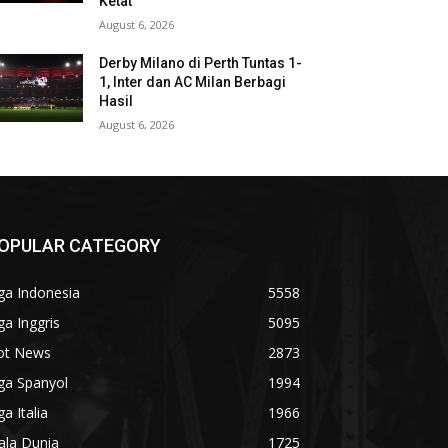
Ketat
August 6, 2026
Derby Milano di Perth Tuntas 1-
1, Inter dan AC Milan Berbagi
Hasil
August 6, 2026
OPULAR CATEGORY
ga Indonesia
5558
ga Inggris
5095
ot News
2873
ga Spanyol
1994
ga Italia
1966
ala Dunia
1725