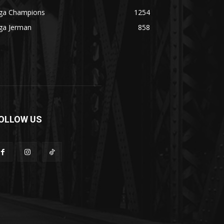
iga Champions
1254
ga Jerman
858
OLLOW US