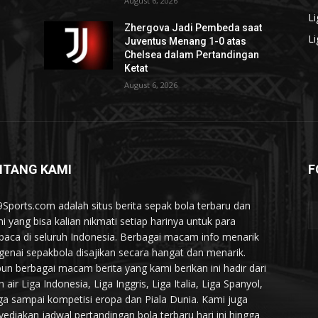
August 6, 2026
L
Zhergova Jadi Pembeda saat
Li
Juventus Menang 1-0 atas
Chelsea dalam Pertandingan
Ketat
August 6, 2026
NTANG KAMI
F
9Sports.com adalah situs berita sepak bola terbaru dan
ini yang bisa kalian nikmati setiap harinya untuk para
aca di seluruh Indonesia. Berbagai macam info menarik
enai sepakbola disajikan secara hangat dan menarik.
un berbagai macam berita yang kami berikan ini hadir dari
 air Liga Indonesia, Liga Inggris, Liga Italia, Liga Spanyol,
ga sampai kompetisi eropa dan Piala Dunia. Kami juga
ediakan jadwal pertandingan bola terbaru hari ini hingga