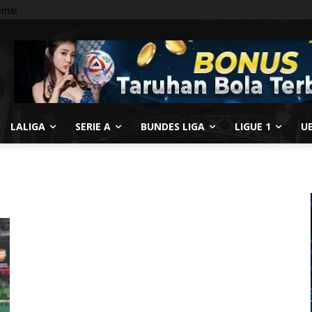
ems!
LALIGA
SERIE A
BUNDES LIGA
LIGUE 1
U