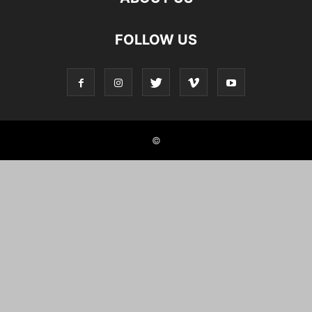
FOLLOW US
©