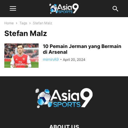
Home
Tags
Stefan Malz
Stefan Malz
10 Pemain Jerman yang Bermain
di Arsenal
miminA9
-
April 20, 2024
ABOUT US